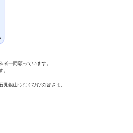
A
催者一同願っています。
す。
石見銀山つむぐひびの皆さま、