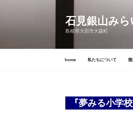
コ
ン
テ
石見銀山みら
ン
島根県大田市大森町
ツ
へ
ス
キ
home
私たちについて
龍
ッ
プ
『夢みる小学校』