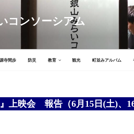
いコンソーシアム
源寺間歩
防災
教育
観光
町並みアルバム
上映会 報告（6月15日(土)、16