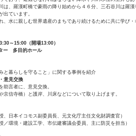
川は、羅漢町橋で豪雨の降り始めから４６分、三石谷川は羅漢
が出ています。
れ、水に親しむ世界遺産のまちであり続けるために共に学び・
30～15:00（開場13:00）
ンター 多目的ホール
みと暮らしを守ること」に関する事例を紹介
・意見交換
を助言者に、意見交換。
や京信寺橋）と護岸、川床などについて取り上げます。
授、日本イコモス副委員長、元文化庁主任文化財調査官）
授／環境・建設工学、市伝建審議会委員、主に防災を担当）