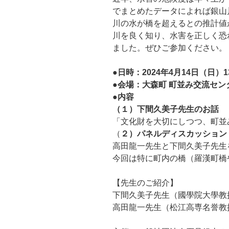
でまとめたデータによれば銀山
川の水が橋を超えるとの推計値
川を良く知り、水害を正しく恐
ました。ぜひご参加ください。
●日時：2024年4月14日（日）13:
●会場：大森町 町並み交流セ
●内容
（１）下間久美子先生のお話
「文化財を大切にしつつ、町並
（
２）パネルディスカッション
高田龍一先生と下間久美子先生
今回は特に町内の橋（羅漢町橋
【先生のご紹介】
下間久美子先生（國學院大學教
高田龍一先生（松江高専名誉教