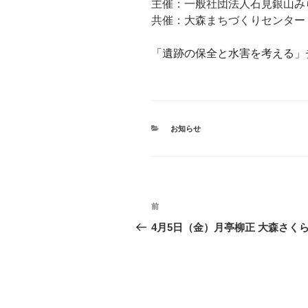
主催：一般社団法人石見銀山み
共催：大森まちづくりセンター
「遺跡の保全と水害を考える」
カ
お知らせ
テ
ゴ
リ
ー
投
前
前
稿
の
4月5日（金）月亭柳正 大森さく
投
ナ
稿
ビ
ゲ