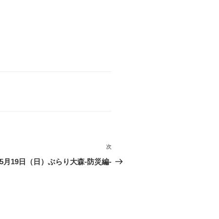
次
次
の
5月19日（日）ぶらり大森-防災編-
投
稿