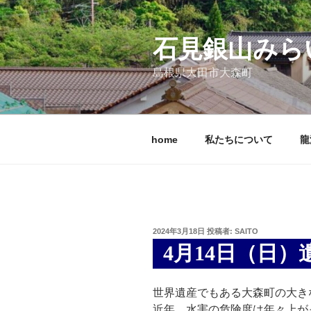
コ
ン
テ
石見銀山みら
ン
島根県大田市大森町
ツ
へ
ス
キ
home
私たちについて
龍
ッ
プ
投
2024年3月18日
投稿者:
SAITO
稿
4月14日（日
日:
世界遺産でもある大森町の大き
近年、水害の危険度は年々上が