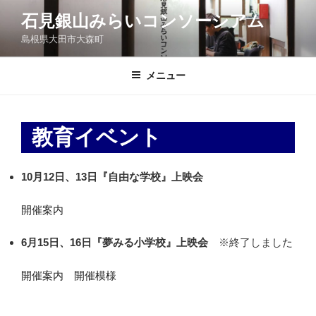
コ
石見銀山みらいコンソーシアム
ン
島根県大田市大森町
テ
ン
ツ
メニュー
へ
ス
キ
教育イベント
ッ
プ
10月12日、13日『自由な学校』上映会
開催案内
6月15日、16日『夢みる小学校』上映会
※終了しました
開催案内
開催模様