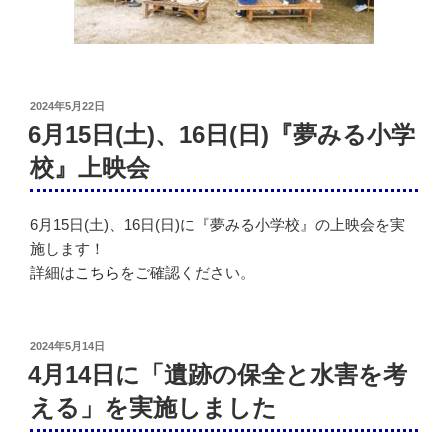
投
2024年5月22日
稿
6月15日(土)、16日(日)『夢みる小学
日:
校』上映会
6月15日(土)、16日(日)に『夢みる小学校』の上映会を実
施します！
詳細は
こちら
をご確認ください。
投
2024年5月14日
稿
4月14日に「遺跡の保全と水害を考
日:
える」を実施しました