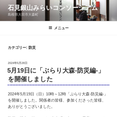
コ
石見銀山みらいコンソーシアム
ン
島根県大田市大森町
テ
ン
ツ
メニュー
へ
ス
キ
カテゴリー:
防災
ッ
プ
投
2024年5月28日
稿
5月19日に「ぶらり大森-防災編-」
日:
を開催しました
2024年5月19日（日）10時～12時「ぶらり大森-防災編-」
を開催しました。関係者の皆様、参加くださった皆様、
ありがとうございました。