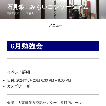
コ
石見銀山みらいコンソーシアム
ン
島根県大田市大森町
テ
ン
ツ
メニュー
へ
ス
キ
6月勉強会
ッ
プ
イベント詳細
日付:
2024年6月20日 6:30 PM
–
8:00 PM
カテゴリ:
一般
会場：大森町並み交流センター 多目的ホール