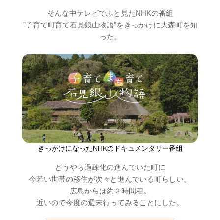
そんな中テレビでふと見たNHKの番組
”子育て町育て石見銀山物語”をきっかけに大森町を知
った。
きっかけになったNHKのドキュメンタリー番組
どうやら過疎化の進んでいた町に
今若い世帯の移住が次々と進んでいる町らしい。
広島からは約２時間程。
近いので今度の週末行ってみることにした。