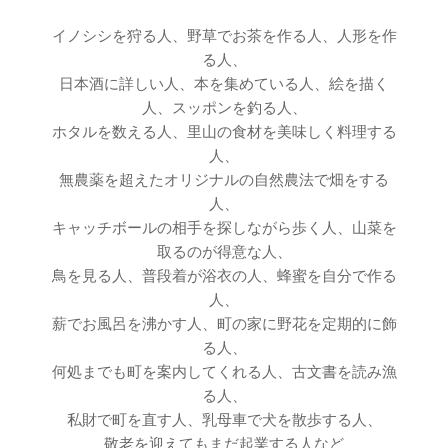
イノシシを狩る人、野草でお茶を作る人、人形を作
る人、
日本酒に詳しい人、本を集めている人、絵を描く
人、スッポンを釣る人、
ホタルを数える人、里山の食材を美味しく料理する
人、
無農薬を超えたオリジナルの自然農法で畑をする
人、
キャッチボールの相手を探しながら歩く人、山菜を
取るのが得意な人、
鳥を見る人、普段着が浴衣の人、蜂蜜を自分で作る
人、
薪でお風呂を沸かす人、町の家に野花を定期的に飾
る人、
何処までも町を案内してくれる人、古文書を読み漁
る人、
私財で町を直す人、乳母車で犬を散歩する人、
敬老を迎えてもまだ起業する人など