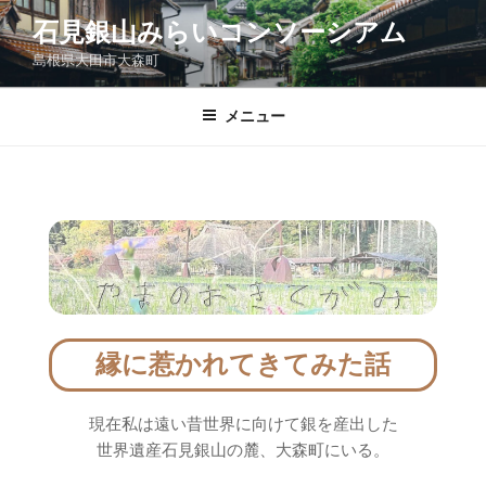
コ
石見銀山みらいコンソーシアム
ン
島根県大田市大森町
テ
ン
ツ
メニュー
へ
ス
キ
ッ
プ
縁に惹かれてきてみた話
現在私は遠い昔世界に向けて銀を産出した
世界遺産石見銀山の麓、大森町にいる。