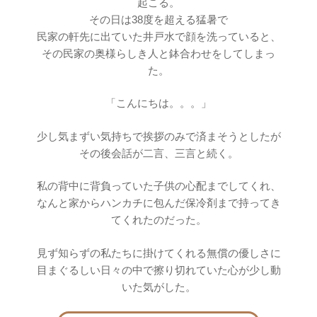
起こる。
その日は38度を超える猛暑で
民家の軒先に出ていた井戸水で顔を洗っていると、
その民家の奥様らしき人と鉢合わせをしてしまっ
た。
「こんにちは。。。」
少し気まずい気持ちで挨拶のみで済まそうとしたが
その後会話が二言、三言と続く。
私の背中に背負っていた子供の心配までしてくれ、
なんと家からハンカチに包んだ保冷剤まで持ってき
てくれたのだった。
見ず知らずの私たちに掛けてくれる無償の優しさに
目まぐるしい日々の中で擦り切れていた心が少し動
いた気がした。