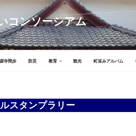
いコンソーシアム
源寺間歩
防災
教育
観光
町並みアルバム
タルスタンプラリー