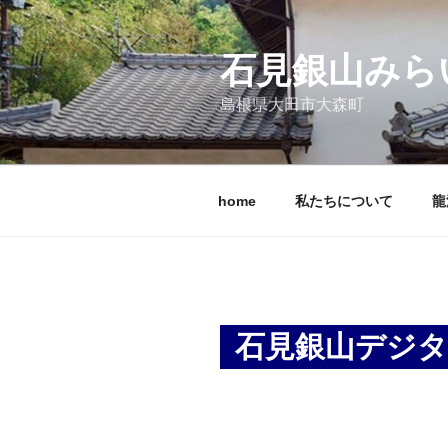
コ
ン
テ
石見銀山みら
ン
島根県大田市大森町
ツ
へ
ス
キ
home
私たちについて
龍
ッ
プ
石見銀山デジ