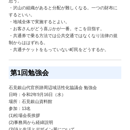
思う。
・沢山の組織があると分配が難しくなる。一つの財布に
するといい。
・地域全体で実施するとよい。
・お客さんがどう喜ぶかが一番。そこを目指す。
・共通券で乗る方法では公共交通ではなくなり法律の規
制からははずれる。
・共通チケットをもっていない町民をどうするか。
第1回勉強会
石見銀山代官所跡周辺域活性化協議会 勉強会
日時：令和2年9月16日（水）
場所：石見銀山資料館
参加：13名
(1)松場会長挨拶
(2)事務局から経緯説明
(3)詩と生活とデザイン展について