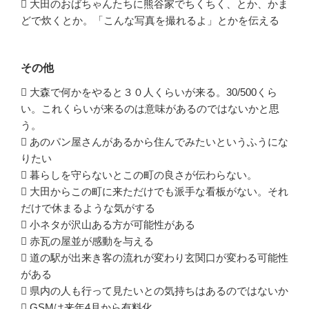
 大田のおばちゃんたちに熊谷家でちくちく、とか、かま
どで炊くとか。「こんな写真を撮れるよ」とかを伝える
その他
 大森で何かをやると３０人くらいが来る。30/500くら
い。これくらいが来るのは意味があるのではないかと思
う。
 あのパン屋さんがあるから住んでみたいというふうにな
りたい
 暮らしを守らないとこの町の良さが伝わらない。
 大田からこの町に来ただけでも派手な看板がない。それ
だけで休まるような気がする
 小ネタが沢山ある方が可能性がある
 赤瓦の屋並が感動を与える
 道の駅が出来き客の流れが変わり玄関口が変わる可能性
がある
 県内の人も行って見たいとの気持ちはあるのではないか
 GSMは来年4月から有料化