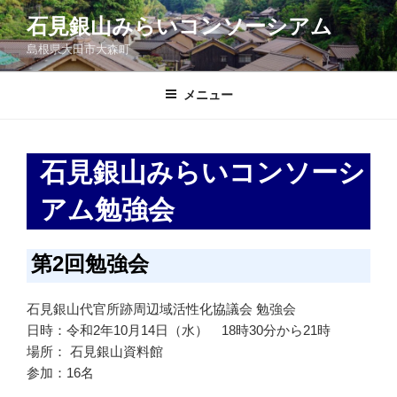
コ
石見銀山みらいコンソーシアム
ン
島根県大田市大森町
テ
ン
ツ
メニュー
へ
ス
キ
石見銀山みらいコンソーシ
ッ
プ
アム勉強会
第2回勉強会
石見銀山代官所跡周辺域活性化協議会 勉強会
日時：令和2年10月14日（水） 18時30分から21時
場所： 石見銀山資料館
参加：16名