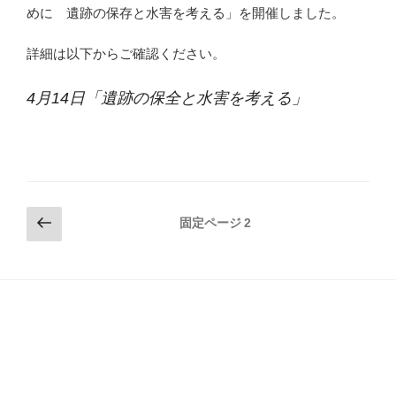
めに 遺跡の保存と水害を考える」を開催しました。
詳細は以下からご確認ください。
4月14日「遺跡の保全と水害を考える」
投
前
固定ページ
2
の
稿
ペ
の
ー
ペ
ジ
ー
ジ
送
り