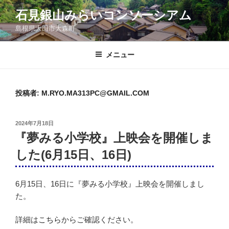
コ
石見銀山みらいコンソーシアム
ン
島根県大田市大森町
テ
ン
ツ
メニュー
へ
ス
キ
投稿者:
M.RYO.MA313PC@GMAIL.COM
ッ
プ
投
2024年7月18日
稿
『夢みる小学校』上映会を開催しま
日:
した(6月15日、16日)
6月15日、16日に『夢みる小学校』上映会を開催しまし
た。
詳細は
こちら
からご確認ください。